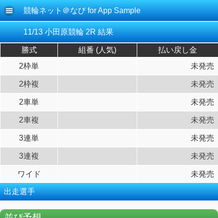
競輪ネット＠なび for App Sample
11/13 小田原競輪 2R 結果
勝式
組番 (人気)
払い戻し金
2枠単
未発売
2枠複
未発売
2車単
未発売
2車複
未発売
3連単
未発売
3連複
未発売
ワイド
未発売
出走選手
並び予想