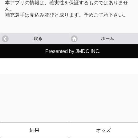
本アプリの情報は、確実性を保証するものではありませ
ん。
補充選手は見込み並びと成ります。予めご了承下さい｡
戻る
ホーム
Presented by JMDC INC.
結果
オッズ