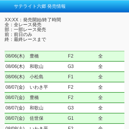
サテライト六郷 発売情報
XX:XX：発売開始/終了時間
全：全レース発売
部：一部レース発売
前：前日のみ
終：最終レースまで
08/06(木)
豊橋
F2
全
08/06(木)
和歌山
G3
全
08/06(木)
小松島
F1
全
08/07(金)
いわき平
F2
全
08/07(金)
豊橋
F2
全
08/07(金)
和歌山
G3
全
08/07(金)
佐世保
G1
全
08/08(土)
いわき平
F2
全