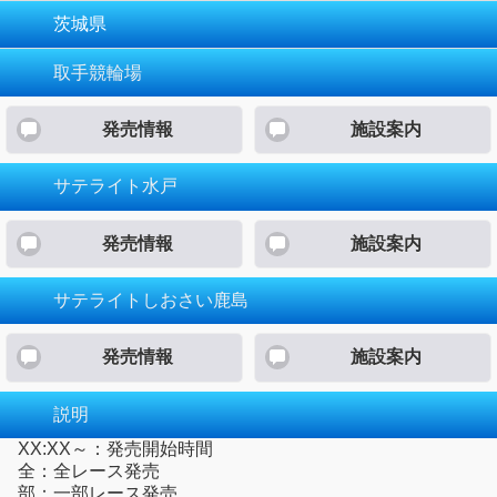
茨城県
取手競輪場
発売情報
施設案内
サテライト水戸
発売情報
施設案内
サテライトしおさい鹿島
発売情報
施設案内
説明
XX:XX～：発売開始時間
全：全レース発売
部：一部レース発売