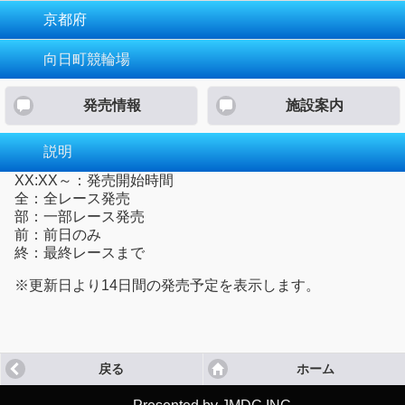
京都府
向日町競輪場
発売情報
施設案内
説明
XX:XX～：発売開始時間
全：全レース発売
部：一部レース発売
前：前日のみ
終：最終レースまで
※更新日より14日間の発売予定を表示します。
戻る
ホーム